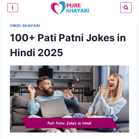
Skip
to
content
HINDI SHAYARI
100+ Pati Patni Jokes in
Hindi 2025