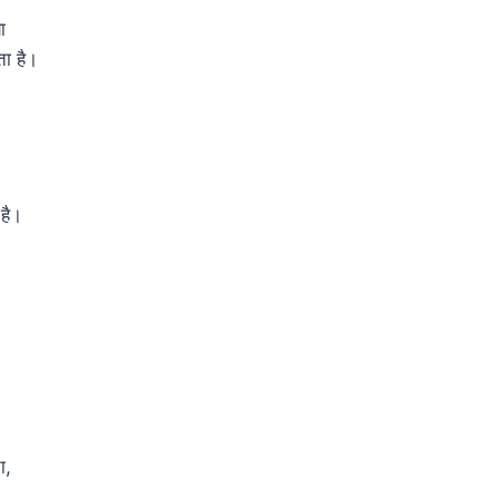
ा
ा है।
 है।
ा,