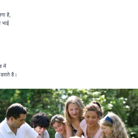
गा है,
ो भाई
।
 में
डराते है।