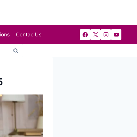
ions
Contac Us
5